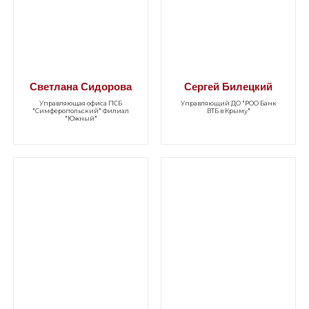
Светлана Сидорова
Сергей Билецкий
Управляющая офиса ПСБ
Управляющий ДО "РОО Банк
"Симферопольский" Филиал
ВТБ в Крыму"
"Южный"