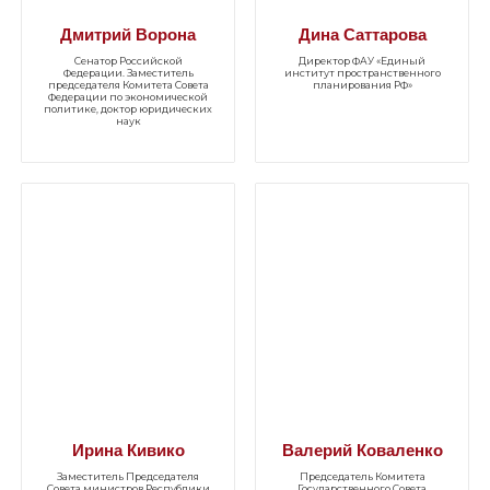
Дмитрий Ворона
Дина Саттарова
Сенатор Российской
Директор ФАУ «Единый
Федерации. Заместитель
институт пространственного
председателя Комитета Совета
планирования РФ»
Федерации по экономической
политике, доктор юридических
наук
Ирина Кивико
Валерий Коваленко
Заместитель Председателя
Председатель Комитета
Совета министров Республики
Государственного Совета