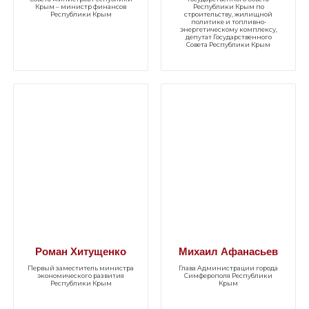
Крым – министр финансов
Республики Крым по
Республики Крым
строительству, жилищной
политике и топливно-
энергетическому комплексу,
депутат Государственного
Совета Республики Крым
Роман Хитущенко
Михаил Афанасьев
Первый заместитель министра
Глава Администрации города
экономического развития
Симферополя Республики
Республики Крым
Крым