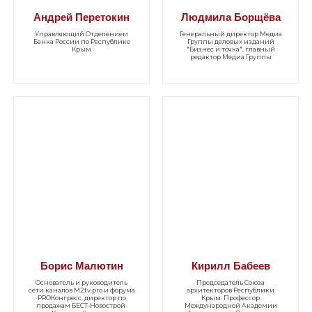
Андрей Перетокин
Людмила Борщёва
Управляющий Отделением
Генеральный директор Медиа
Банка России по Республике
Группы деловых изданий
Крым
"Бизнес и точка", главный
редактор Медиа Группы
Борис Малютин
Кирилл Бабеев
Основатель и руководитель
Председатель Союза
сети каналов M2tv.pro и форума
архитекторов Республики
PROКонгресс, директор по
Крым. Профессор
продажам БЕСТ-Новострой-
Международной Академии