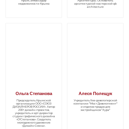
Крым, амбассадор
Архитектуры. Основатель
недвижимости Крыма
архитектурной мастерской qb
architecture
Ольга Степанова
Алеся Полещук
Председатель Крымской
Учредитель free-девелоперской
организации ООО «СОЮЗ
компании "Мост Девелопмент"
ДИЗАЙНЕРОВ РОССИИ». Автор
и отделов продаж для
200+ дизайн-проектов,
застройщиков "Аура"
учредитель и арт-директор
студии графического дизайна
«О!Степанова». Создатель
молодежного движения
«Дизайн-Смена».