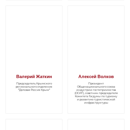
Валерий Жаткин
Алексей Волков
Председатель Крымского
Президент
регионального отделения
Общенационального союза
"Деловая Россия Крым"
индустрии гостеприимства
(ОСИГ), советник председателя
Комитета Госдумы по туризму
и развитию туристической
инфраструктуры