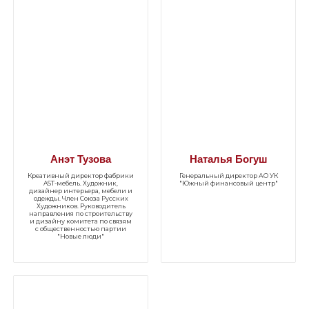
Анэт Тузова
Наталья Богуш
Креативный директор фабрики
Генеральный директор АО УК
AST-мебель. Художник,
"Южный финансовый центр"
дизайнер интерьера, мебели и
одежды. Член Союза Русских
Художников. Руководитель
направления по строительству
и дизайну комитета по связям
с общественностью партии
"Новые люди"