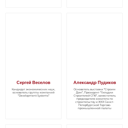
Сергей Веселов
Александр Пудиков
Кандидат экономических наук,
Основатель выставки "Строим
основатель группы компаний
Дом", Президент "Гильдии
"Development Systems"
Строителей СПб", заместитель
председателя комитета по
строительству и ЖКХ Санкт-
Петербургской Торгово-
промышленной палаты