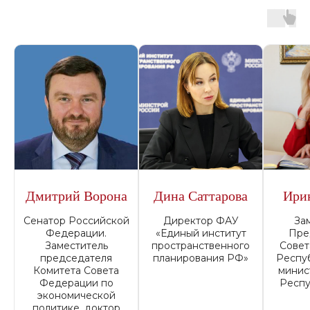
Дмитрий Ворона
Дина Саттарова
Ири
Сенатор Российской
Директор ФАУ
За
Федерации.
«Единый институт
Пре
Заместитель
пространственного
Совет
председателя
планирования РФ»
Респу
Комитета Совета
минис
Федерации по
Респу
экономической
политике, доктор